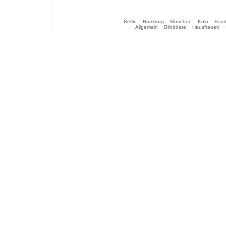
Berlin
Hamburg
München
Köln
Frank
Allgemein
Blinddate
Hausfrauen