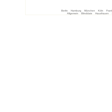
Berlin
Hamburg
München
Köln
Frank
Allgemein
Blinddate
Hausfrauen