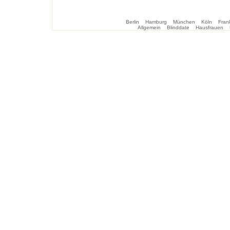
Berlin
Hamburg
München
Köln
Frank
Allgemein
Blinddate
Hausfrauen